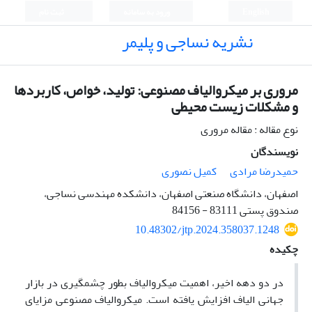
English
ورود به سامانه
ثبت نام
نشریه نساجی و پلیمر
مروری بر میکروالیاف مصنوعی: تولید، خواص، کاربردها
و مشکلات زیست محیطی
نوع مقاله : مقاله مروری
نویسندگان
حمیدرضا مرادی
کمیل نصوری
اصفهان، دانشگاه صنعتی اصفهان، دانشکده مهندسی نساجی،
صندوق پستی 83111 - 84156
10.48302/jtp.2024.358037.1248
چکیده
در دو دهه اخیر، اهمیت میکروالیاف بطور چشمگیری در بازار
جهانی الیاف افزایش یافته است. میکروالیاف مصنوعی مزایای