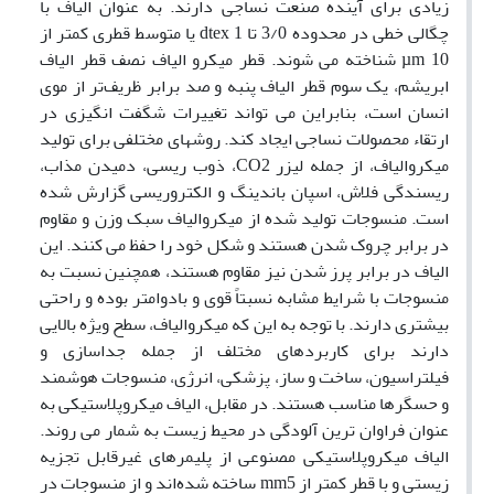
زیادی برای آینده صنعت نساجی دارند. به عنوان الیاف با
چگالی خطی در محدوده 3/0 تا dtex 1 یا متوسط قطری کمتر از
µm 10 شناخته می شوند. قطر میکرو الیاف نصف قطر الیاف
ابریشم، یک سوم قطر الیاف پنبه و صد برابر ظریف‌تر از موی
انسان است، بنابراین می تواند تغییرات شگفت انگیزی در
ارتقاء محصولات نساجی ایجاد کند. روشهای مختلفی برای تولید
میکروالیاف، از جمله لیزر CO2، ذوب ریسی، دمیدن مذاب،
ریسندگی فلاش، اسپان باندینگ و الکتروریسی گزارش شده
است. منسوجات تولید شده از میکروالیاف سبک وزن و مقاوم
در برابر چروک شدن هستند و شکل خود را حفظ می کنند. این
الیاف در برابر پرز شدن نیز مقاوم هستند، همچنین نسبت به
منسوجات با شرایط مشابه نسبتاً قوی و بادوامتر بوده و راحتی
بیشتری دارند. با توجه به این که میکروالیاف، سطح ویژه بالایی
دارند برای کاربردهای مختلف از جمله جداسازی و
فیلتراسیون، ساخت و ساز، پزشکی، انرژی، منسوجات هوشمند
و حسگرها مناسب هستند. در مقابل، الیاف میکروپلاستیکی به
عنوان فراوان ترین آلودگی در محیط زیست به شمار می روند.
الیاف میکروپلاستیکی مصنوعی از پلیمرهای غیرقابل تجزیه
زیستی و با قطر کمتر از mm5 ساخته شده‌اند و از منسوجات در