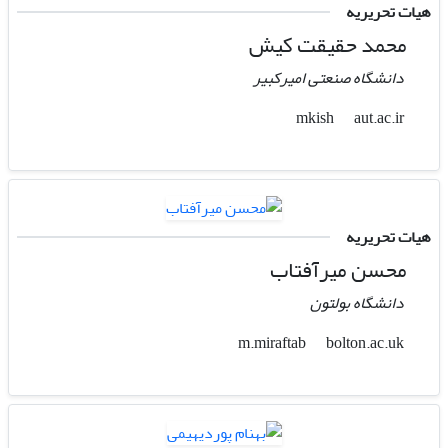
هیات تحریریه
محمد حقیقت کیش
دانشگاه صنعتی امیرکبیر
aut.ac.ir
mkish
هیات تحریریه
محسن میرآفتاب
دانشگاه بولتون
bolton.ac.uk
m.miraftab