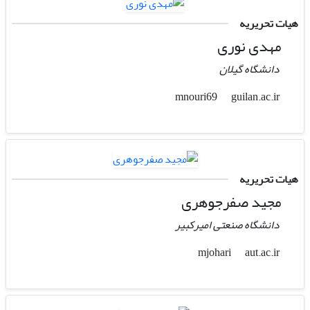
هیات تحریریه
مهدی نوری
دانشگاه گیلان
guilan.ac.ir
mnouri69
هیات تحریریه
مجید صفرجوهری
دانشگاه صنعتی امیرکبیر
aut.ac.ir
mjohari