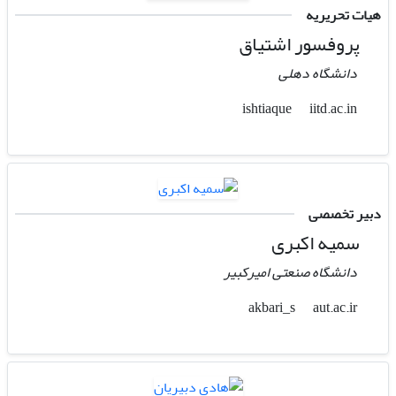
هیات تحریریه
پروفسور اشتیاق
دانشگاه دهلی
iitd.ac.in
ishtiaque
دبیر تخصصی
سمیه اکبری
دانشگاه صنعتی امیرکبیر
aut.ac.ir
akbari_s