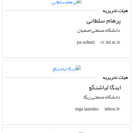
هیات تحریریه
پرهام سلطانی
دانشگاه صنعتی اصفهان
cc.iut.ac.ir
pa.soltani
هیات تحریریه
اینگا لیاشنکو
دانشگاه صنعتی ریگا
inbox.lv
inga.lasenko