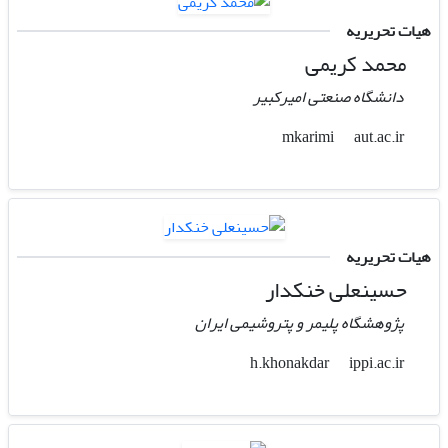
هیات تحریریه
محمد کریمی
دانشگاه صنعتی امیرکبیر
aut.ac.ir
mkarimi
هیات تحریریه
حسینعلی خنکدار
پژوهشگاه پلیمر و پتروشیمی ایران
ippi.ac.ir
h.khonakdar