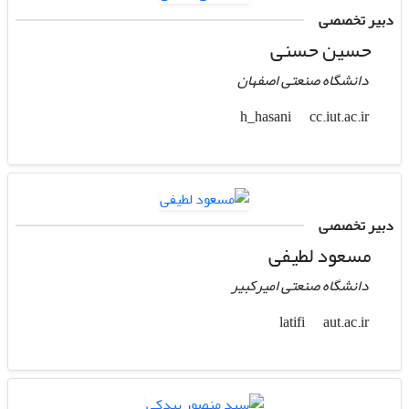
دبیر تخصصی
حسین حسنی
دانشگاه صنعتی اصفهان
cc.iut.ac.ir
h_hasani
دبیر تخصصی
مسعود لطیفی
دانشگاه صنعتی امیرکبیر
aut.ac.ir
latifi