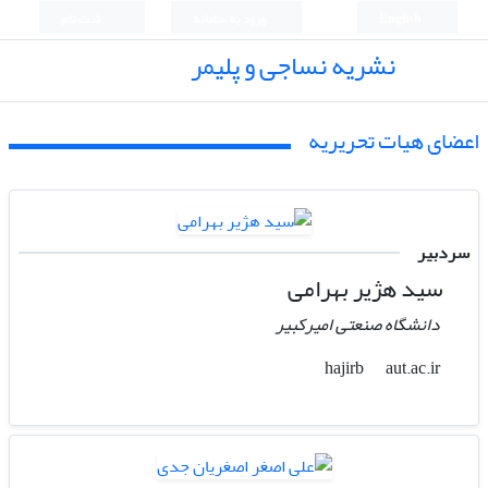
English
ورود به سامانه
ثبت نام
نشریه نساجی و پلیمر
اعضای هیات تحریریه
سردبیر
سید هژیر بهرامی
دانشگاه صنعتی امیرکبیر
aut.ac.ir
hajirb