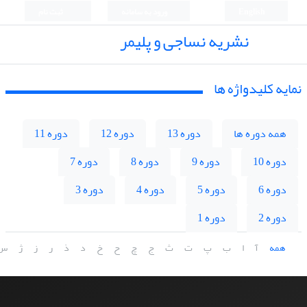
English
ورود به سامانه
ثبت نام
نشریه نساجی و پلیمر
نمایه کلیدواژه ها
همه دوره ها
دوره 13
دوره 12
دوره 11
دوره 10
دوره 9
دوره 8
دوره 7
دوره 6
دوره 5
دوره 4
دوره 3
دوره 2
دوره 1
همه
آ
ا
ب
پ
ت
ث
ج
چ
ح
خ
د
ذ
ر
ز
ژ
س