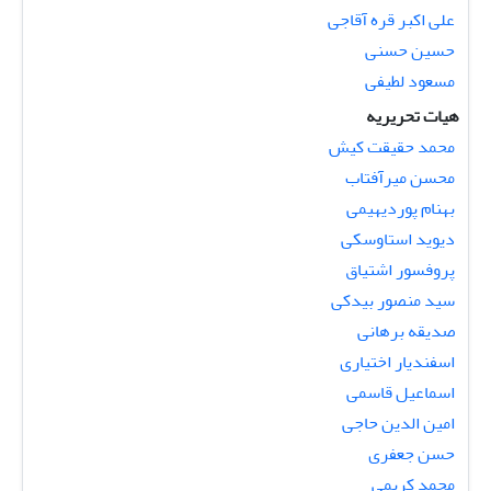
علی اکبر قره آقاجی
حسین حسنی
مسعود لطیفی
هیات تحریریه
محمد حقیقت کیش
محسن میرآفتاب
بهنام پوردیهیمی
دیوید استاوسکی
پروفسور اشتیاق
سید منصور بیدکی
صدیقه برهانی
اسفندیار اختیاری
اسماعیل قاسمی
امین الدین حاجی
حسن جعفری
محمد کریمی