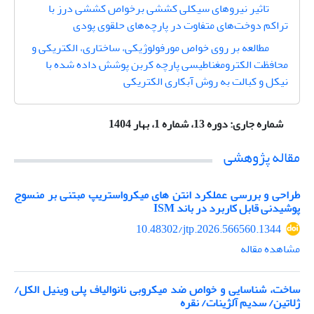
تاثیر نیروهای سیکلی کششی برخواص کششی درز با
تراکم‌ دوخت‌‌های متفاوت در پارچه‌های حلقوی پودی
مطالعه بر روی خواص مورفولوژیکی، ساختاری، الکتریکی و
محافظت الکترومغناطیسی پارچه کربن پوشش داده شده با
نیکل و کبالت به روش آبکاری الکتریکی
شماره جاری:
دوره 13، شماره 1، بهار 1404
مقاله پژوهشی
طراحی و بررسی عملکرد انتن های میکرواستریپ مبتنی بر منسوج
پوشیدنی قابل کاربرد در باند ISM
10.48302/jtp.2026.566560.1344
مشاهده مقاله
ساخت، شناسایی و خواص ضد میکروبی نانوالیاف پلی وینیل الکل/
ژلاتین/ سدیم آلژینات/ نقره