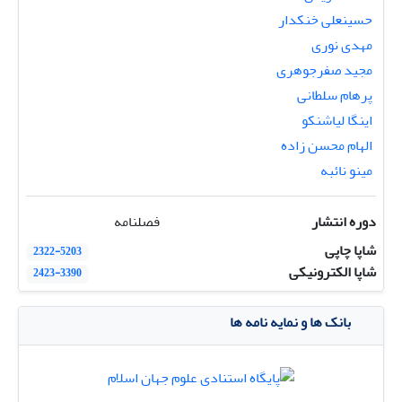
حسینعلی خنکدار
مهدی نوری
مجید صفرجوهری
پرهام سلطانی
اینگا لیاشنکو
الهام محسن زاده
مینو نائبه
دوره انتشار
فصلنامه
شاپا چاپی
2322-5203
شاپا الکترونیکی
2423-3390
بانک ها و نمایه نامه ها