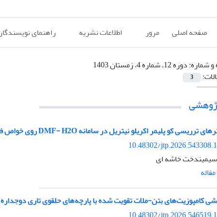
صفحه اصلی
مرور
اطلاعات نشریه
راهنمای نویسندگان
 و شماره:
دوره 12، شماره 4، زمستان 1403
الات:
3
پژوهشی
رریسی کو پلیمر اکریلو نیتریل در سامانه DMF- H2O روی خواص فیزیکی و مکانیکی الیاف حاصله
10.48302/jtp.2026.543308.
قاله
شی کامپوزیت‌های بتن-ملات تقویت شده با پارچه‌های حلقوی تاری دوجداره 
10.48302/jtp.2026.546519.