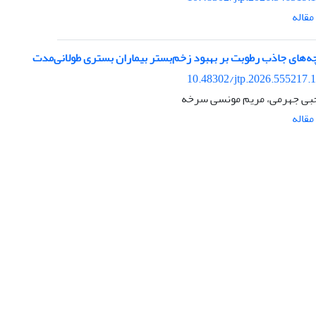
قاله
رچه‌های جاذب رطوبت بر بهبود زخم‌بستر بیماران بستری طولانی‌مدت
10.48302/jtp.2026.555217.
حبی جهرمی، مریم مونسی سرخه
قاله