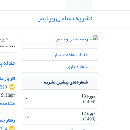
English
نشریه نساجی و پلیمر
دوره
تعداد مق
مقالات آماده انتشار
مقاله 
شماره جاری
اثر پارامترهای ت
شماره‌های پیشین نشریه
1320
S. Hajir سیمیندخت خاشه ای
دوره 13
(1404)
مشاهده م
دوره 12
(1403)
رفتار خم
1324