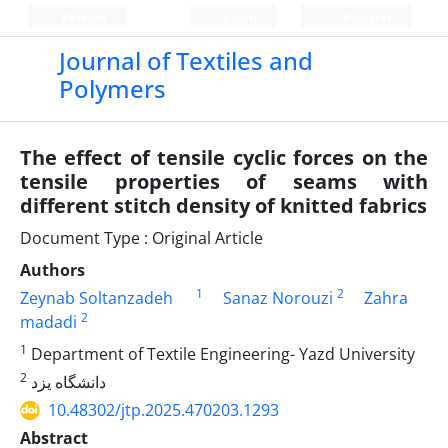
Persian
Login
Register
Journal of Textiles and
Polymers
The effect of tensile cyclic forces on the
tensile properties of seams with
different stitch density of knitted fabrics
Document Type : Original Article
Authors
1
2
Zeynab Soltanzadeh
Sanaz Norouzi
Zahra
2
madadi
1
Department of Textile Engineering- Yazd University
2
دانشگاه یزد
10.48302/jtp.2025.470203.1293
Abstract