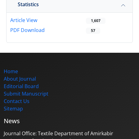
Statistics
Article View
1,607
PDF Download
57
Home
About Journal
Editorial Board
Submit Manuscript
Contact Us
Sitemap
News
Journal Office: Textile Department of Amirkabir