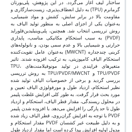
ساختار لیف آغاز می‌گردد. در این پژوهش، پلی‌یورتان
گرمانرم (TPU) به دلیل انعطاف‌پذیری، زیست‌سازگاری و
مقاومت بالا در برابر سایش، کشش و مواد شیمیایی،
به‌عنوان یکی از اجزای اصلی به منظور تولید الیاف به
روش تر‌ریسی انتخاب شد. همچنین، پلی‌وینیلیدین‌فلوراید
(PVDF) به سبب استحکام مکانیکی مناسب، پایداری
حرارتی و شیمیایی بالا و عدم سمی بودن، و نانولوله‌های
کربنی چندجداره (MWCNT) به‌عنوان عامل تقویت‌کننده
استحکام الیاف کامپوزیتی، به ترکیب افزوده شدند. تاثیر
متغیرهای فرایندی در تولید مونوفیلامنت‌های TPU،
TPU/PVDF و TPU/PVDF/MWCNT به روش ترریسی
بررسی گردید و برخی از خصوصیات الیاف تولید شده
نظیر استحکام، ازدیاد طول و مورفولوژی الیاف تعیین و
مورد بحث قرار گرفت. به طور کلی افزایش غلظت پلیمر
در محلول ریسندگی، مقدار قطر الیاف، استحکام و ازدیاد
طول تا حد پارگی را افزایش می‌دهد. با افزوده شدن پلیمر
PVDF با توجه به افزایش گران‌روی، قطر الیاف زیاد شده
و به دلیل طبیعت غیر کشسان PVDF مقدار استحکام و
مدول اولیه افزایش پیدا کرده است اما مقدار ازدیاد طول