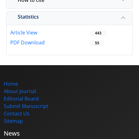
How to cite
Statistics
Article View
443
PDF Download
55
Home
About Journal
Editorial Board
Submit Manuscript
Contact Us
Sitemap
News