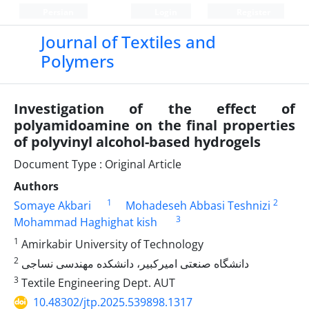
Persian
Login
Register
Journal of Textiles and
Polymers
Investigation of the effect of
polyamidoamine on the final properties
of polyvinyl alcohol-based hydrogels
Document Type : Original Article
Authors
1
2
Somaye Akbari
Mohadeseh Abbasi Teshnizi
3
Mohammad Haghighat kish
1
Amirkabir University of Technology
2
دانشگاه صنعتی امیرکبیر، دانشکده مهندسی نساجی
3
Textile Engineering Dept. AUT
10.48302/jtp.2025.539898.1317