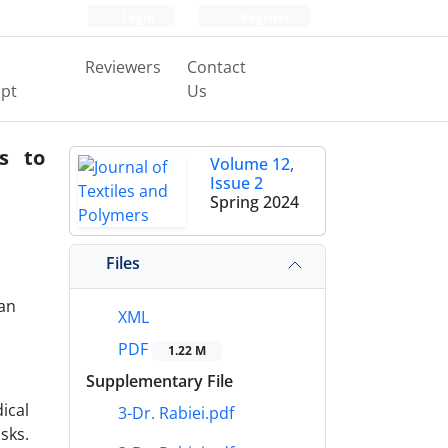
Login
Register
Reviewers
Contact
pt
Us
s to
Volume 12,
Issue 2
Spring 2024
Files
ran
XML
PDF
1.22 M
Supplementary File
ical
3-Dr. Rabiei.pdf
sks.