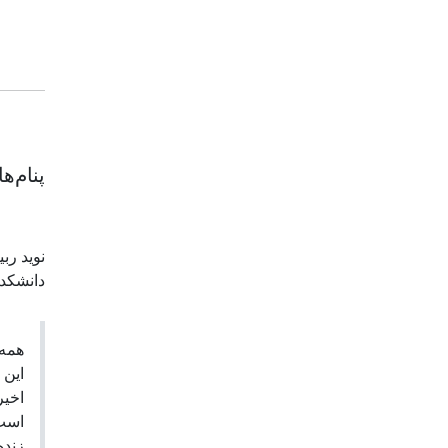
پنام‌ه
نوید رب
دانشکده
این 
اخیر
است 
زنده