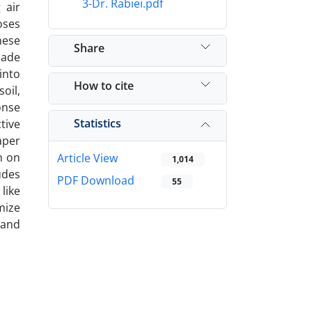
3-Dr. Rabiei.pdf
 air
oses
hese
Share
made
into
How to cite
oil,
onse
Statistics
tive
aper
h on
Article View
1,014
udes
PDF Download
55
like
mize
 and