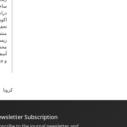
ساخت
ذرات
اکوس
تحقی
منتش
زیست
محصو
آسفا
و چ.
کرونا
wsletter Subscription
bscribe to the journal newsletter and