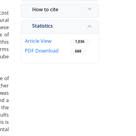
How to cite
cost
ural
Statistics
hese
e of
Article View
this
1,036
erms
PDF Download
688
tube
e of
ther
 was
nd a
 the
ults
s is
ntal