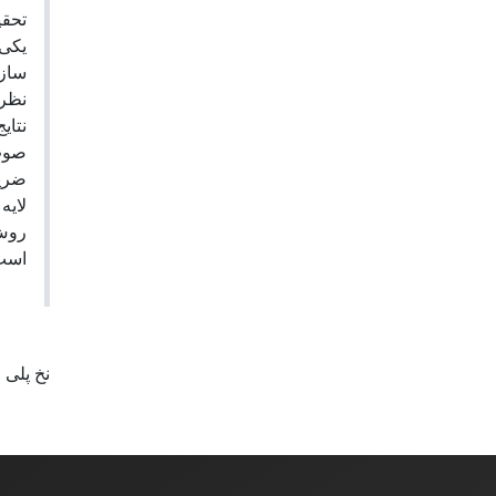
ه که
شبیه
و از
حلیل
 جذب
دامه
ی تک
ل به
حالی
دید.
لی استر