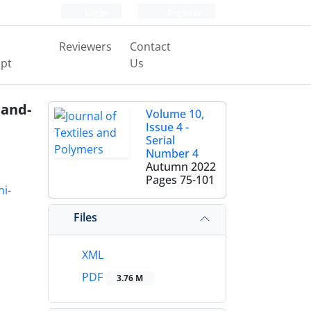
Login
Register
Reviewers
Contact
pt
Us
and-
Volume 10,
Issue 4 -
Serial
Number 4
Autumn 2022
Pages
75-101
i-
Files
XML
PDF
3.76 M