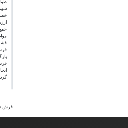
طول 
شهرت
خصو
ارزی
جمع‌
مواد
فشرد
فر،
باز،
فرش 
ایجا
گرد.
فرش د