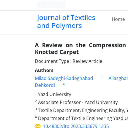
Persian
Journal of Textiles
Home
and Polymers
A Review on the Compression 
Knotted Carpet
Document Type : Review Article
Authors
1
Milad Sadeghi-Sadeghabad
Aliasgha
4
Dehkordi
1
Yazd University
2
Associate Professor - Yazd University
3
Textile Department, Engineering Faculty, Y
4
Department of Textile Engineering Yazd U
10.48302/jtp.2023.333679.1235