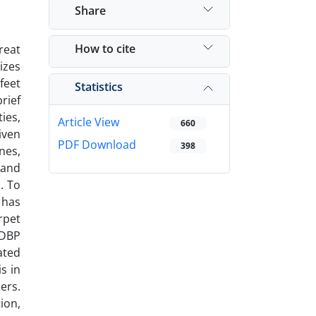
Share
How to cite
reat
izes
feet
Statistics
rief
ies,
Article View
660
iven
PDF Download
398
nes,
 and
. To
 has
rpet
 DBP
ated
s in
ers.
ion,