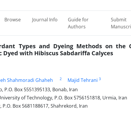
Browse
Journal Info
Guide for
Submit
Authors
Manuscri
ordant Types and Dyeing Methods on the 
ic Dyed with Hibiscus Sabdariffa Calyces
2
3
eh Shahmoradi Ghaheh
Majid Tehrani
ab, P.O. Box 5551395133, Bonab, Iran
niversity of Technology, P.O. Box 5756151818, Urmia, Iran
, P.O. Box 5681188617, Shahrekord, Iran