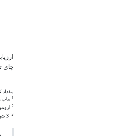
ارزیا
چای 
مقداد 
1
بناب، د
2
ارومیه
3
-3 شهرکرد، دانشگاه شهرکرد، دانشکده هنر، صندوق پستی 5681188617