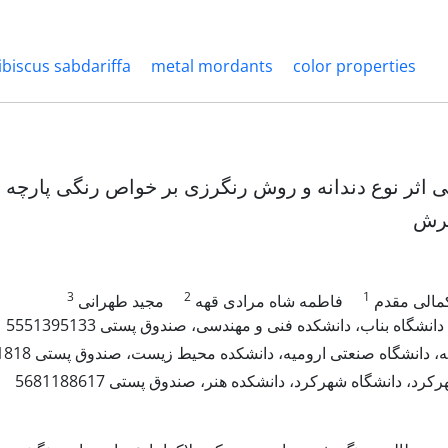
ibiscus sabdariffa
metal mordants
color properties
بی اثر نوع دندانه و روش رنگرزی بر خواص رنگی پارچه
ترش
3
2
1
کمالی مقدم
فاطمه شاه مرادی قهه
مجید طهرانی
انشگاه بناب، دانشکده فنی و مهندسی، صندوق پستی 5551395133
، دانشگاه صنعتی ارومیه، دانشکده محیط زیست، صندوق پستی 556151818