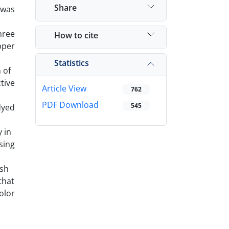
Share
 was
hree
How to cite
pper
Statistics
 of
tive
Article View
762
PDF Download
545
dyed
 in
sing
ash
that
olor