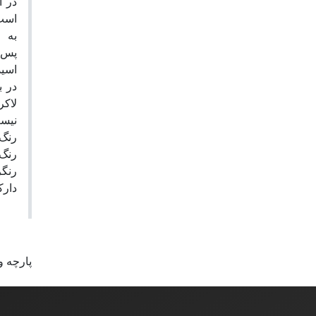
در ا
اس.
به 
پس‌د
اسید
در ب
لاکر
نیست
رنگر
دار.
پارچه و