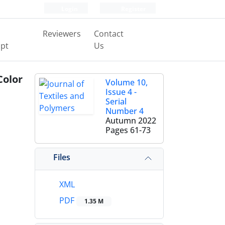
Login
Register
Reviewers
Contact
pt
Us
Color
Volume 10,
Issue 4 -
Serial
Number 4
Autumn 2022
Pages
61-73
Files
XML
PDF
1.35 M