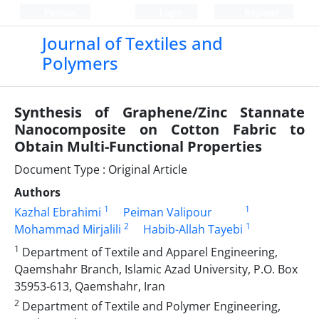
Persian
Login
Register
Journal of Textiles and
Polymers
Synthesis of Graphene/Zinc Stannate
Nanocomposite on Cotton Fabric to
Obtain Multi-Functional Properties
Document Type : Original Article
Authors
1
1
Kazhal Ebrahimi
Peiman Valipour
2
1
Mohammad Mirjalili
Habib-Allah Tayebi
1
Department of Textile and Apparel Engineering,
Qaemshahr Branch, Islamic Azad University, P.O. Box
35953-613, Qaemshahr, Iran
2
Department of Textile and Polymer Engineering,