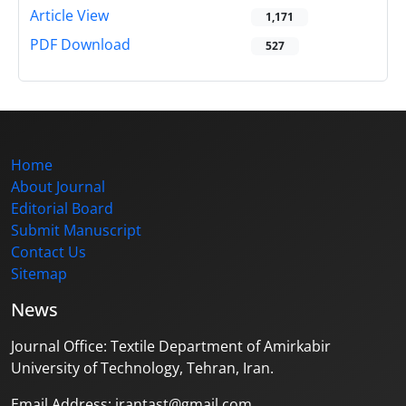
Article View
1,171
PDF Download
527
Home
About Journal
Editorial Board
Submit Manuscript
Contact Us
Sitemap
News
Journal Office: Textile Department of Amirkabir
University of Technology, Tehran, Iran.
Email Address: irantast@gmail.com