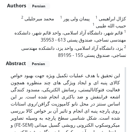
Authors
Persian
2
1
1
کژال ابراهیمی
پیمان ولی پور
محمد میرجلیلی
1
حبیب الله طیبی
1
قائم شهر، دانشگاه آزاد اسلامی، واحد قائم شهر، دانشکده
مهندسی نساجی، صندوق پستی 613 - 35953
2
یزد، دانشگاه آزاد اسلامی، واحد یزد، دانشکده مهندسی
نساجی، صندوق پستی 155 - 89195
Abstract
Persian
این تحقیق با هدف عملیات تکمیل ویژه جهت بهبود خواص
کالای پنبه ای و ایجاد ویژگی های چند منظوره همچون
فعالیت فتوکاتالیستی، رسانش الکتریکی، مسدود کنندگی
اشعه فرابنفش و ضد باکتری انجام شده است. بر این
اساس سنتز در محل نانو کامپوزیت گرافن/روی استانات
روی پارچه پنبه ای انجام و تاثیر آن بر خواص کالا بررسی
شده است. شکل شناسی سطح پارچه به وسیله تصاویر
میکروسکوپ الکترونی روبشی گسیل میدانی (FE-SEM) و
ساختار شیمیایی آن به کمک طیف نگاری فوتوالکترونی