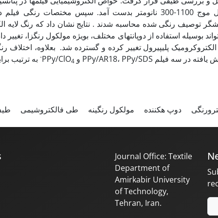
شگر توصیف رنگی شده محاسبه شدند . نتایج نشان داد که رنگ لایه ال
-
کاهش یافته در سه فیلم PPy/AR18، PPy/SDS و
به ترتیب برابر 38، 42 و 32.
4
کترورنگی
دوپ هکننده
مولکول رنگینه
طی فالکتروشیمی
طیف
s
Ne
Journal Office: Textile
Department of
Su
Amirkabir University
re
of Technology,
Tehran, Iran.