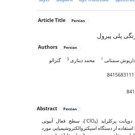
Article Title
Persian
رنگی پلی پیرول
Authors
Persian
3
1
اریوش سمنانی
محمد دیناری
گنزالو
Abstract
Persian
-
 دوپانت پرکلراید
)، سطح فعال آنیونی
4
سدیم‌دو‌دسیل‌سولفات (SDS) و مولکول رنگزای قرمز اسیدی‌18 (AR18) فاده از دستگاه اسپکتروالکتروشیمیایی مورد