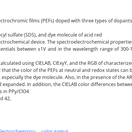
ectrochromic films (PEFs) doped with three types of dopants
cyl sulfate (SDS), and dye molecule of acid red
ectrochemical device. The spectroelectrochemical propertie
otentials between ±1V and in the wavelength range of 300-
calculated using CIELAB, CIExyY, and the RGB of characteriz
 that the color of the PEFs at neutral and redox states can 
 especially the dye molecule. Also, in the presence of the A
 expanded. In addition, the CIELAB color differences betwe
es in PPy/ClO4
d 42,
lectrochemistry
color gamut