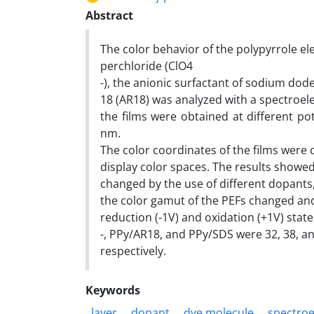
Abstract
The color behavior of the polypyrrole el
perchloride (ClO4
-), the anionic surfactant of sodium dode
18 (AR18) was analyzed with a spectroel
the films were obtained at different p
nm.
The color coordinates of the films were 
display color spaces. The results showed
changed by the use of different dopants,
the color gamut of the PEFs changed and
reduction (-1V) and oxidation (+1V) stat
-, PPy/AR18, and PPy/SDS were 32, 38, an
respectively.
Keywords
layer
dopant
dye molecule
spectroe