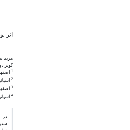
اثر نو
مریم ب
گویرادو
1
اصفهان
2
اسپانی
3
اصفهان
4
اسپانی
(ClO