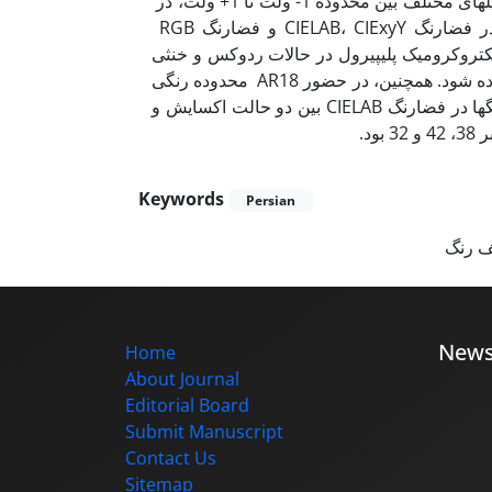
تحلیل و بررسی طیفی قرار گرفت. خواص الکتروشیمیایی فیلم­ها در پتانسیل­های مختلف بین محدوده 1- ولت تا 1+ ولت، در
طول موج 1100-300 نانومتر بدست آمد. سپس مختصات رنگی فیلم در فضارنگ CIELAB، CIExyY و فضارنگ RGB
کتروکرومیک پلی­پیرول در حالات ردوکس و خنثی
می‌تواند بوسیله استفاده از دوپانت­های مختلف، بویژه مولکول رنگزا، تغییر داده شود. همچنین، در حضور AR18 محدوده رنگی
لایه الکتروکرومیک پلی­پیرول تغییر کرده و گسترده ­شد. بعلاوه، اختلاف رنگ­ها در فضارنگ CIELAB بین دو حالت اکسایش و
 بود
Keywords
Persian
 رنگ
New
Home
About Journal
Editorial Board
Submit Manuscript
Contact Us
Sitemap