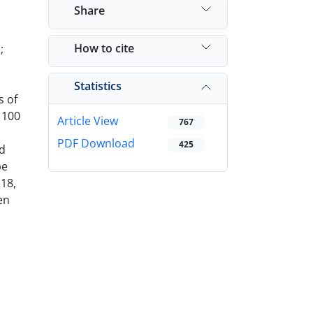
Share
How to cite
;
Statistics
s of
1100
Article View
767
PDF Download
425
ed
be
R18,
en