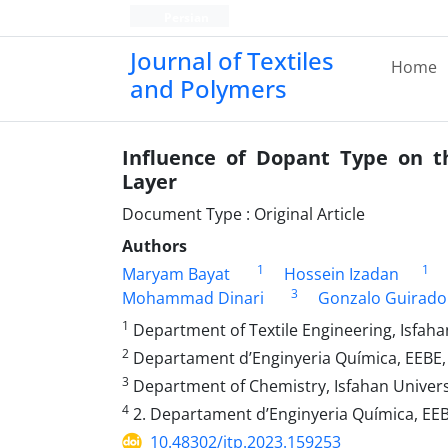
Persian
Journal of Textiles
Home
and Polymers
Influence of Dopant Type on t
Layer
Document Type : Original Article
Authors
1
1
Maryam Bayat
Hossein Izadan
3
Mohammad Dinari
Gonzalo Guirado
1
Department of Textile Engineering, Isfahan
2
Departament d’Enginyeria Química, EEBE, U
3
Department of Chemistry, Isfahan Universi
4
2. Departament d’Enginyeria Química, EEBE
10.48302/jtp.2023.159253