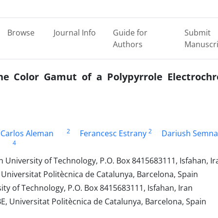
Browse
Journal Info
Guide for
Submit
Authors
Manuscri
he Color Gamut of a Polypyrrole Electroch
2
2
Carlos Aleman
Ferancesc Estrany
Dariush Semna
4
 University of Technology, P.O. Box 8415683111, Isfahan, Ir
niversitat Politècnica de Catalunya, Barcelona, Spain
ty of Technology, P.O. Box 8415683111, Isfahan, Iran
, Universitat Politècnica de Catalunya, Barcelona, Spain