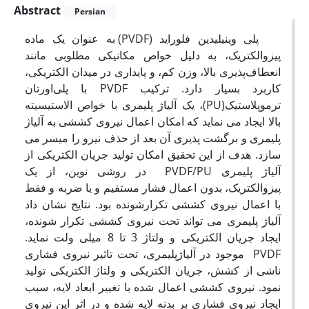
Abstract
Persian
پلی وینیلیدین فلوراید (PVDF) به عنوان یک ماده
پیزوالکتریک، به دلیل خواص مکانیکی مطلوبی مانند
انعطاف‌پذیری بالا، وزن کم، و پایداری در میدان الکتریکی،
کاربرد بسیار دارد. ترکیب PVDF با پلی‌اورتان
ترموپلاستیک(PU)، یک آلیاژ پلیمری با خواص الاستیسیته
بالا ایجاد می نماید که امکان اعمال نیروی کششی به آلیاژ
پلیمری و برگشت پذیری آن بعد از حذف نیرو را میسر می
سازد. هدف از این تحقیق امکان تولید جریان الکتریکی از
آلیاژ پلیمری PVDF/PU در روشی نوین، از یک
پیزوالکتریک، بدون اعمال فشار مستقیم و یا ضربه و فقط
با اعمال نیروی کششی تکرارشونده بود. نتایج نشان داد
آلیاژ پلیمری می تواند تحت نیروی کششی تکرار شونده،
ایجاد جریان الکتریکی و ولتاژ 3 تا 8 میلی ولت نماید.
PVDF موجود در آلیاژپلیمری، تحت تاثیر نیروی فشاری
ناشی از کشش، جریان الکتریکی و ولتاژ الکتریکی تولید
نمود. نیروی کششی اعمال شده با تغییر ابعاد لایه، سبب
ایجاد نیروی فشاری بر بدنه لایه شده و در اثر این نیروی