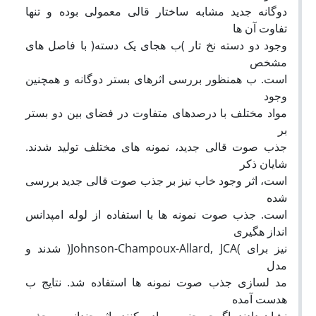
دوگانه جدید مشابه ساختار قالی معمولی بوده و تنها
تفاوت آن ها
وجود دو دسته نخ تار )ب هجای یک دسته( با فاصل های
مشخص
است. ب همنظور بررسی اثرهای بستر دوگانه و همچنین
وجود
مواد مختلف با درصدهای متفاوت در فضای بین دو بستر
بر
جذب صوت قالی جدید، نمونه های مختلف تولید شدند.
شایان ذکر
است، اثر وجود خاب نیز بر جذب صوت قالی جدید بررسی
شده
است. جذب صوت نمونه ها با استفاده از لوله امپدانس
انداز هگیری
نیز برای )Johnson-Champoux-Allard, JCA( شدند و
مدل
مد لسازی جذب صوت نمونه ها استفاده شد. نتایج ب
هدست آمده
نشان دادند، اگرچه جنس مواد پرکننده اثر چندانی بر جذب