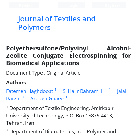
Persian
Login
Register
Journal of Textiles and
Polymers
Polyethersulfone/Polyvinyl Alcohol-
Zeolite Conjugate Electrospinning for
Biomedical Applications
Document Type : Original Article
Authors
1
1
Fatemeh Haghdoost
S. Hajir Bahrami1
Jalal
2
3
Barzin
Azadeh Ghaee
1
Department of Textile Engineering, Amirkabir
University of Technology, P.O. Box 15875-4413,
Tehran, Iran
2
Department of Biomaterials, Iran Polymer and