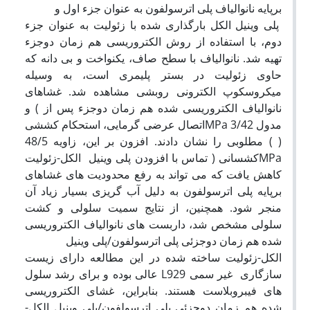
برپایه نانوالیاف پلی اترسولفون به عنوان جزء اول و
پلی وینیل الکل بارگذاری شده با زئولیت به عنوان جزء
دوم، با استفاده از روش الکتروریسی هم زمان دوجزء
تهیه شد. نانوالیاف با سطح صاف، یکنواخت و بی دانه که
حاوی زئولیت در بستر پلیمری است، به وسیله
میکروسکوپ الکترونی روبشی مشاهده شد. غشاهای
نانوالیاف الکتروریسی شده هم زمان دوجزء پس از ) و
مدول 3/42 MPaاتصال عرضی گرمایی، استحکام کششی
( ) مطلوبی را نشان دادند. افزون بر این، زاویه 48/5
MPaکشسانی ( تماس با افزودن پلی وینیل الکل-زئولیت
کاهش یافت که می تواند به رفع محدودیت های غشاهای
برپایه پلی اترسولفون به دلیل آب گریزی بسیار زیاد آن
منجر شود. همچنین، از نتایج سمیت سلولی و کشت
سلولی مشخص شد، داربست های نانوالیاف الکتروریسی
شده هم زمان دوجزئی پلی اترسولفون/پلی وینیل
الکل-زئولیت ساخته شده در این مطالعه دارای زیست
سازگاری غیر سمی L929 عالی بوده و برای رشد سلول
های فیبروبلاست هستند. بنابراین، غشای الکتروریسی
شده هم زمان دوجزئی پلی اترسولفون/پلی وینیل الکل-