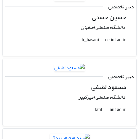
دبیر تخصصی
حسین حسنی
دانشگاه صنعتی اصفهان
cc.iut.ac.ir
h_hasani
دبیر تخصصی
مسعود لطیفی
دانشگاه صنعتی امیرکبیر
aut.ac.ir
latifi