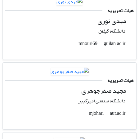
هیات تحریریه
مهدی نوری
دانشگاه گیلان
guilan.ac.ir
mnouri69
هیات تحریریه
مجید صفرجوهری
دانشگاه صنعتی امیرکبیر
aut.ac.ir
mjohari