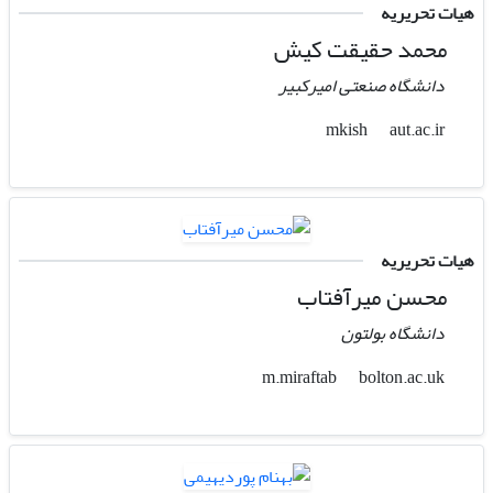
هیات تحریریه
محمد حقیقت کیش
دانشگاه صنعتی امیرکبیر
aut.ac.ir
mkish
هیات تحریریه
محسن میرآفتاب
دانشگاه بولتون
bolton.ac.uk
m.miraftab