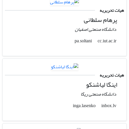
هیات تحریریه
پرهام سلطانی
دانشگاه صنعتی اصفهان
cc.iut.ac.ir
pa.soltani
هیات تحریریه
اینگا لیاشنکو
دانشگاه صنعتی ریگا
inbox.lv
inga.lasenko