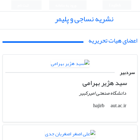
English
ورود به سامانه
ثبت نام
نشریه نساجی و پلیمر
اعضای هیات تحریریه
سردبیر
سید هژیر بهرامی
دانشگاه صنعتی امیرکبیر
aut.ac.ir
hajirb