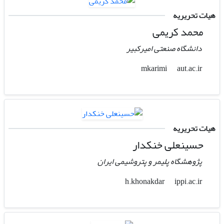
هیات تحریریه
محمد کریمی
دانشگاه صنعتی امیرکبیر
aut.ac.ir
mkarimi
هیات تحریریه
حسینعلی خنکدار
پژوهشگاه پلیمر و پتروشیمی ایران
ippi.ac.ir
h.khonakdar