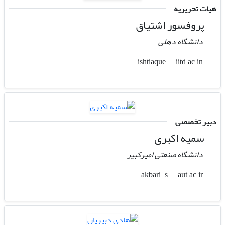
هیات تحریریه
پروفسور اشتیاق
دانشگاه دهلی
iitd.ac.in
ishtiaque
دبیر تخصصی
سمیه اکبری
دانشگاه صنعتی امیرکبیر
aut.ac.ir
akbari_s