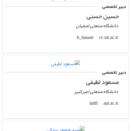
دبیر تخصصی
حسین حسنی
دانشگاه صنعتی اصفهان
cc.iut.ac.ir
h_hasani
دبیر تخصصی
مسعود لطیفی
دانشگاه صنعتی امیرکبیر
aut.ac.ir
latifi