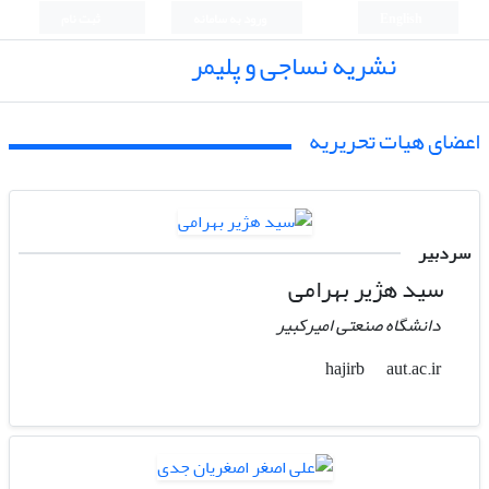
English
ورود به سامانه
ثبت نام
نشریه نساجی و پلیمر
اعضای هیات تحریریه
سردبیر
سید هژیر بهرامی
دانشگاه صنعتی امیرکبیر
aut.ac.ir
hajirb