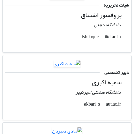
هیات تحریریه
پروفسور اشتیاق
دانشگاه دهلی
iitd.ac.in
ishtiaque
دبیر تخصصی
سمیه اکبری
دانشگاه صنعتی امیرکبیر
aut.ac.ir
akbari_s