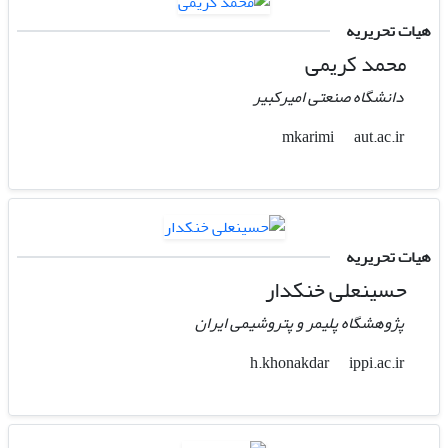
هیات تحریریه
محمد کریمی
دانشگاه صنعتی امیرکبیر
aut.ac.ir
mkarimi
هیات تحریریه
حسینعلی خنکدار
پژوهشگاه پلیمر و پتروشیمی ایران
ippi.ac.ir
h.khonakdar