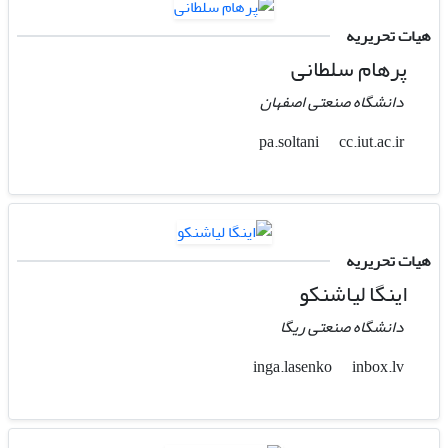
هیات تحریریه
پرهام سلطانی
دانشگاه صنعتی اصفهان
cc.iut.ac.ir
pa.soltani
هیات تحریریه
اینگا لیاشنکو
دانشگاه صنعتی ریگا
inbox.lv
inga.lasenko