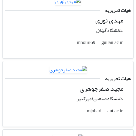
هیات تحریریه
مهدی نوری
دانشگاه گیلان
guilan.ac.ir
mnouri69
هیات تحریریه
مجید صفرجوهری
دانشگاه صنعتی امیرکبیر
aut.ac.ir
mjohari