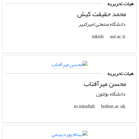
هیات تحریریه
محمد حقیقت کیش
دانشگاه صنعتی امیرکبیر
aut.ac.ir
mkish
هیات تحریریه
محسن میرآفتاب
دانشگاه بولتون
bolton.ac.uk
m.miraftab