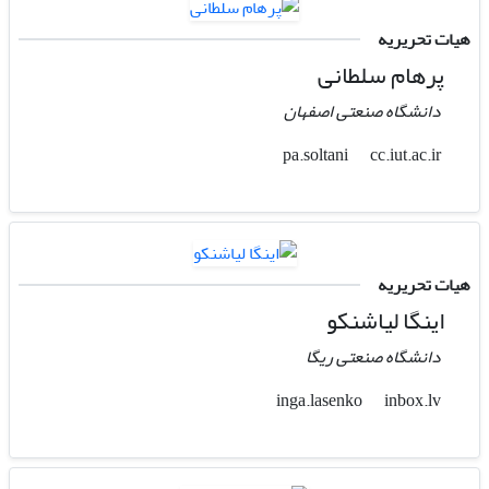
هیات تحریریه
پرهام سلطانی
دانشگاه صنعتی اصفهان
cc.iut.ac.ir
pa.soltani
هیات تحریریه
اینگا لیاشنکو
دانشگاه صنعتی ریگا
inbox.lv
inga.lasenko