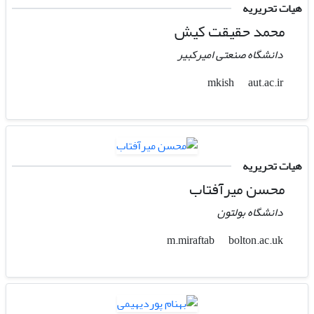
هیات تحریریه
محمد حقیقت کیش
دانشگاه صنعتی امیرکبیر
aut.ac.ir
mkish
هیات تحریریه
محسن میرآفتاب
دانشگاه بولتون
bolton.ac.uk
m.miraftab