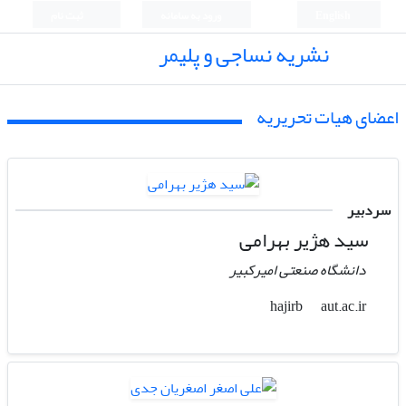
English
ورود به سامانه
ثبت نام
نشریه نساجی و پلیمر
اعضای هیات تحریریه
سردبیر
سید هژیر بهرامی
دانشگاه صنعتی امیرکبیر
aut.ac.ir
hajirb