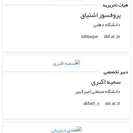
هیات تحریریه
پروفسور اشتیاق
دانشگاه دهلی
iitd.ac.in
ishtiaque
دبیر تخصصی
سمیه اکبری
دانشگاه صنعتی امیرکبیر
aut.ac.ir
akbari_s