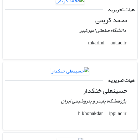
هیات تحریریه
محمد کریمی
دانشگاه صنعتی امیرکبیر
aut.ac.ir
mkarimi
هیات تحریریه
حسینعلی خنکدار
پژوهشگاه پلیمر و پتروشیمی ایران
ippi.ac.ir
h.khonakdar