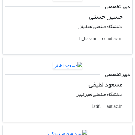
دبیر تخصصی
حسین حسنی
دانشگاه صنعتی اصفهان
cc.iut.ac.ir
h_hasani
دبیر تخصصی
مسعود لطیفی
دانشگاه صنعتی امیرکبیر
aut.ac.ir
latifi