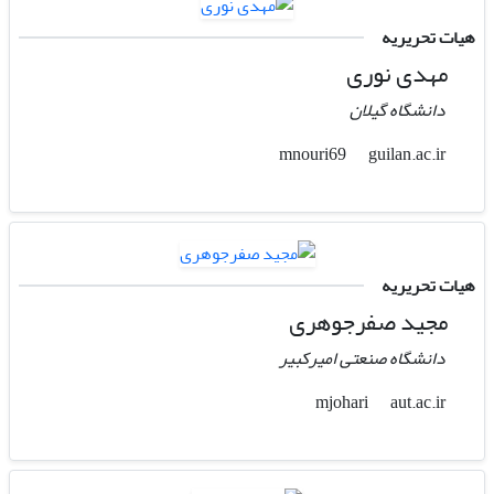
هیات تحریریه
مهدی نوری
دانشگاه گیلان
guilan.ac.ir
mnouri69
هیات تحریریه
مجید صفرجوهری
دانشگاه صنعتی امیرکبیر
aut.ac.ir
mjohari