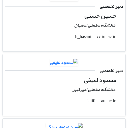
دبیر تخصصی
حسین حسنی
دانشگاه صنعتی اصفهان
cc.iut.ac.ir
h_hasani
دبیر تخصصی
مسعود لطیفی
دانشگاه صنعتی امیرکبیر
aut.ac.ir
latifi