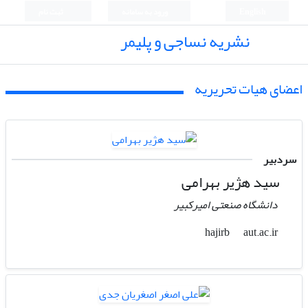
English
ورود به سامانه
ثبت نام
نشریه نساجی و پلیمر
اعضای هیات تحریریه
سردبیر
سید هژیر بهرامی
دانشگاه صنعتی امیرکبیر
aut.ac.ir
hajirb