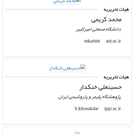
هیات تحریریه
محمد کریمی
دانشگاه صنعتی امیرکبیر
aut.ac.ir
mkarimi
هیات تحریریه
حسینعلی خنکدار
پژوهشگاه پلیمر و پتروشیمی ایران
ippi.ac.ir
h.khonakdar