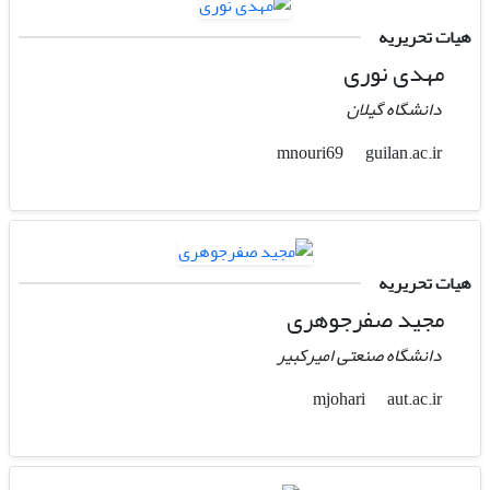
هیات تحریریه
مهدی نوری
دانشگاه گیلان
guilan.ac.ir
mnouri69
هیات تحریریه
مجید صفرجوهری
دانشگاه صنعتی امیرکبیر
aut.ac.ir
mjohari