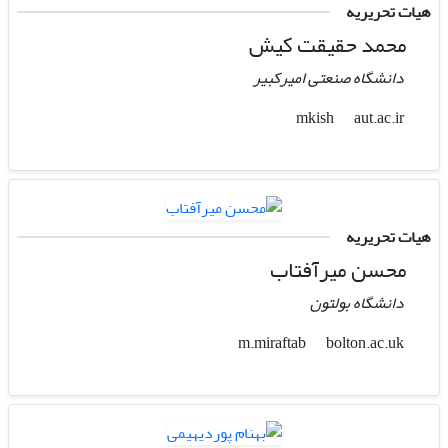
هیات تحریریه
محمد حقیقت کیش
دانشگاه صنعتی امیرکبیر
aut.ac.ir
mkish
هیات تحریریه
محسن میرآفتاب
دانشگاه بولتون
bolton.ac.uk
m.miraftab