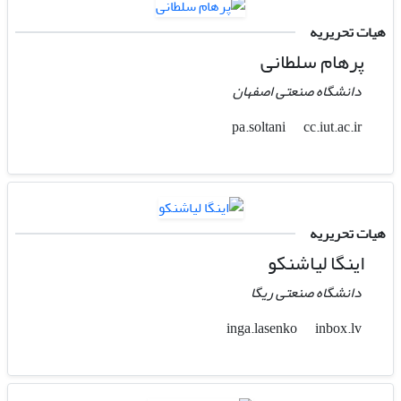
هیات تحریریه
پرهام سلطانی
دانشگاه صنعتی اصفهان
cc.iut.ac.ir
pa.soltani
هیات تحریریه
اینگا لیاشنکو
دانشگاه صنعتی ریگا
inbox.lv
inga.lasenko