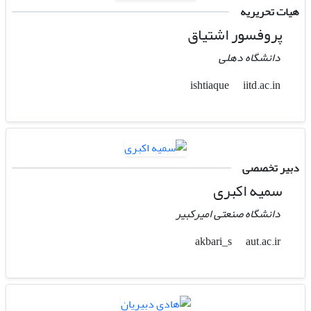
هیات تحریریه
پروفسور اشتیاق
دانشگاه دهلی
iitd.ac.in
ishtiaque
دبیر تخصصی
سمیه اکبری
دانشگاه صنعتی امیرکبیر
aut.ac.ir
akbari_s