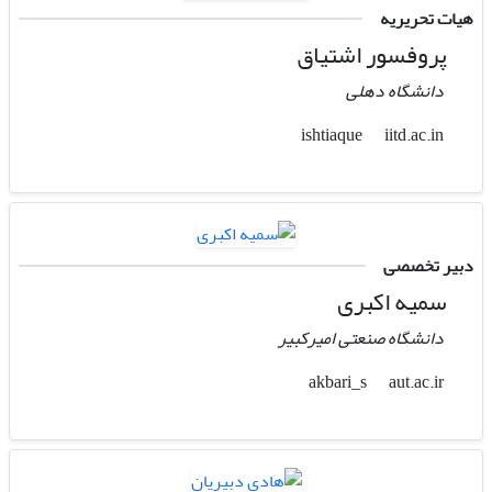
هیات تحریریه
پروفسور اشتیاق
دانشگاه دهلی
iitd.ac.in
ishtiaque
دبیر تخصصی
سمیه اکبری
دانشگاه صنعتی امیرکبیر
aut.ac.ir
akbari_s