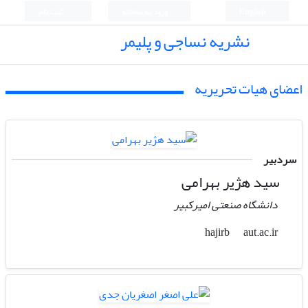
English
ورود به سامانه
ثبت نام
نشریه نساجی و پلیمر
اعضای هیات تحریریه
سردبیر
سید هژیر بهرامی
دانشگاه صنعتی امیرکبیر
aut.ac.ir
hajirb