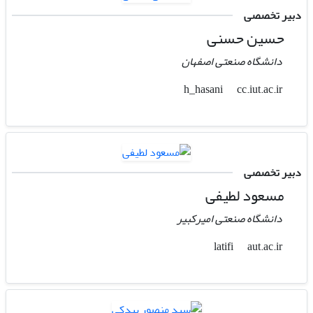
دبیر تخصصی
حسین حسنی
دانشگاه صنعتی اصفهان
cc.iut.ac.ir
h_hasani
دبیر تخصصی
مسعود لطیفی
دانشگاه صنعتی امیرکبیر
aut.ac.ir
latifi