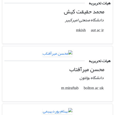
هیات تحریریه
محمد حقیقت کیش
دانشگاه صنعتی امیرکبیر
aut.ac.ir
mkish
هیات تحریریه
محسن میرآفتاب
دانشگاه بولتون
bolton.ac.uk
m.miraftab