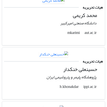
هیات تحریریه
محمد کریمی
دانشگاه صنعتی امیرکبیر
aut.ac.ir
mkarimi
هیات تحریریه
حسینعلی خنکدار
پژوهشگاه پلیمر و پتروشیمی ایران
ippi.ac.ir
h.khonakdar