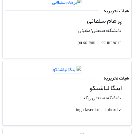
هیات تحریریه
پرهام سلطانی
دانشگاه صنعتی اصفهان
cc.iut.ac.ir
pa.soltani
هیات تحریریه
اینگا لیاشنکو
دانشگاه صنعتی ریگا
inbox.lv
inga.lasenko