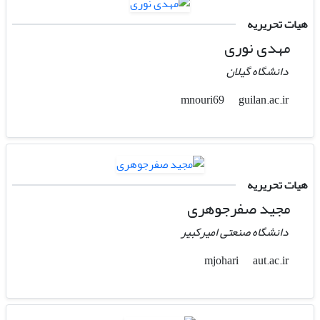
هیات تحریریه
مهدی نوری
دانشگاه گیلان
guilan.ac.ir
mnouri69
هیات تحریریه
مجید صفرجوهری
دانشگاه صنعتی امیرکبیر
aut.ac.ir
mjohari