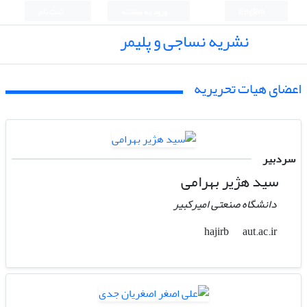
English
ورود به سامانه
ثبت نام
نشریه نساجی و پلیمر
اعضای هیات تحریریه
سردبیر
سید هژیر بهرامی
دانشگاه صنعتی امیرکبیر
aut.ac.ir
hajirb