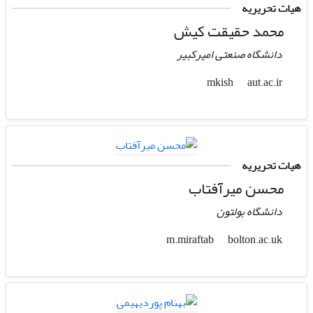
هیات تحریریه
محمد حقیقت کیش
دانشگاه صنعتی امیرکبیر
aut.ac.ir
mkish
هیات تحریریه
محسن میرآفتاب
دانشگاه بولتون
bolton.ac.uk
m.miraftab