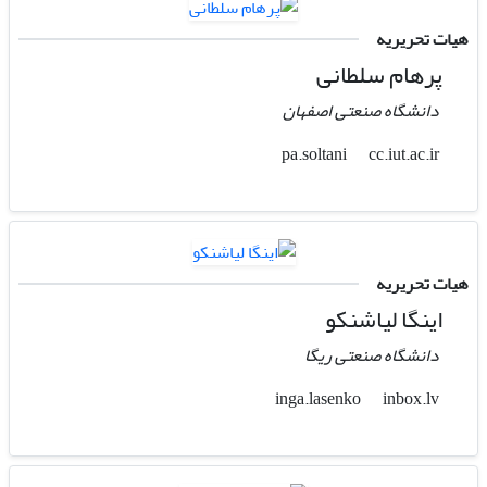
هیات تحریریه
پرهام سلطانی
دانشگاه صنعتی اصفهان
cc.iut.ac.ir
pa.soltani
هیات تحریریه
اینگا لیاشنکو
دانشگاه صنعتی ریگا
inbox.lv
inga.lasenko