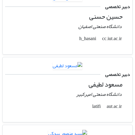
دبیر تخصصی
حسین حسنی
دانشگاه صنعتی اصفهان
cc.iut.ac.ir
h_hasani
دبیر تخصصی
مسعود لطیفی
دانشگاه صنعتی امیرکبیر
aut.ac.ir
latifi