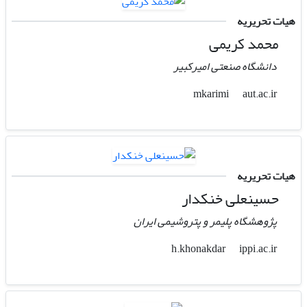
هیات تحریریه
محمد کریمی
دانشگاه صنعتی امیرکبیر
aut.ac.ir
mkarimi
هیات تحریریه
حسینعلی خنکدار
پژوهشگاه پلیمر و پتروشیمی ایران
ippi.ac.ir
h.khonakdar