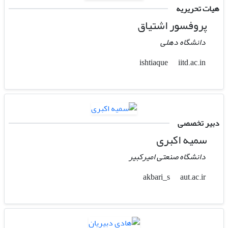
هیات تحریریه
پروفسور اشتیاق
دانشگاه دهلی
iitd.ac.in
ishtiaque
دبیر تخصصی
سمیه اکبری
دانشگاه صنعتی امیرکبیر
aut.ac.ir
akbari_s