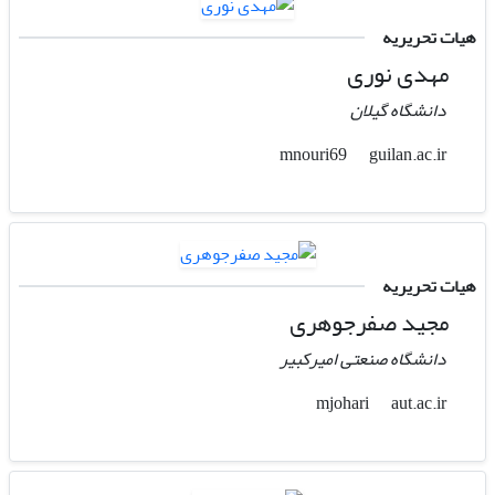
هیات تحریریه
مهدی نوری
دانشگاه گیلان
guilan.ac.ir
mnouri69
هیات تحریریه
مجید صفرجوهری
دانشگاه صنعتی امیرکبیر
aut.ac.ir
mjohari