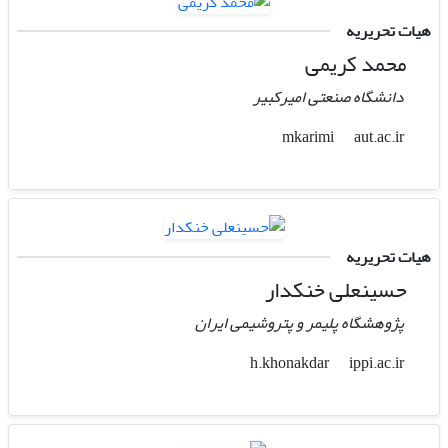
هیات تحریریه
محمد کریمی
دانشگاه صنعتی امیرکبیر
aut.ac.ir
mkarimi
هیات تحریریه
حسینعلی خنکدار
پژوهشگاه پلیمر و پتروشیمی ایران
ippi.ac.ir
h.khonakdar