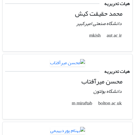
هیات تحریریه
محمد حقیقت کیش
دانشگاه صنعتی امیرکبیر
aut.ac.ir
mkish
هیات تحریریه
محسن میرآفتاب
دانشگاه بولتون
bolton.ac.uk
m.miraftab