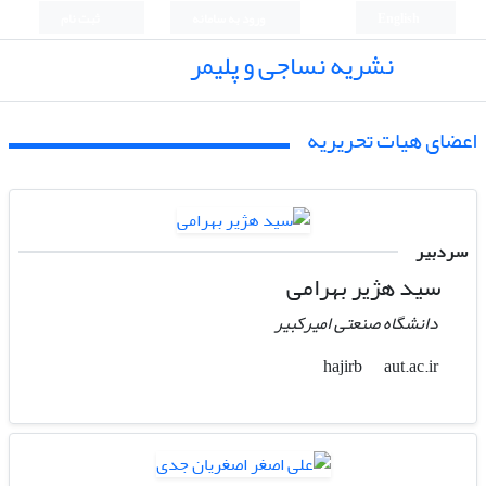
English
ورود به سامانه
ثبت نام
نشریه نساجی و پلیمر
اعضای هیات تحریریه
سردبیر
سید هژیر بهرامی
دانشگاه صنعتی امیرکبیر
aut.ac.ir
hajirb