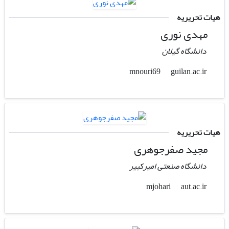
هیات تحریریه
مهدی نوری
دانشگاه گیلان
guilan.ac.ir
mnouri69
هیات تحریریه
مجید صفرجوهری
دانشگاه صنعتی امیرکبیر
aut.ac.ir
mjohari