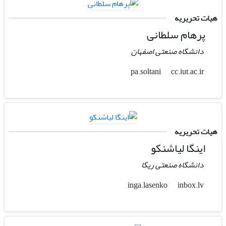
هیات تحریریه
پرهام سلطانی
دانشگاه صنعتی اصفهان
cc.iut.ac.ir
pa.soltani
هیات تحریریه
اینگا لیاشنکو
دانشگاه صنعتی ریگا
inbox.lv
inga.lasenko