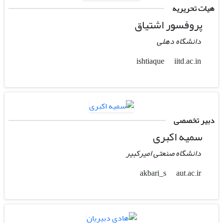
هیات تحریریه
پروفسور اشتیاق
دانشگاه دهلی
iitd.ac.in
ishtiaque
دبیر تخصصی
سمیه اکبری
دانشگاه صنعتی امیرکبیر
aut.ac.ir
akbari_s