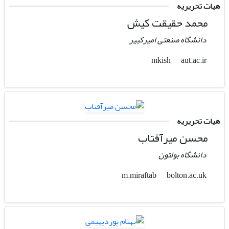
هیات تحریریه
محمد حقیقت کیش
دانشگاه صنعتی امیرکبیر
aut.ac.ir
mkish
هیات تحریریه
محسن میرآفتاب
دانشگاه بولتون
bolton.ac.uk
m.miraftab