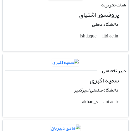
هیات تحریریه
پروفسور اشتیاق
دانشگاه دهلی
iitd.ac.in
ishtiaque
دبیر تخصصی
سمیه اکبری
دانشگاه صنعتی امیرکبیر
aut.ac.ir
akbari_s