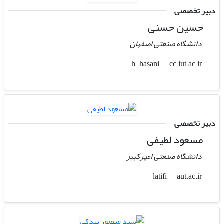
دبیر تخصصی
حسین حسنی
دانشگاه صنعتی اصفهان
cc.iut.ac.ir
h_hasani
دبیر تخصصی
مسعود لطیفی
دانشگاه صنعتی امیرکبیر
aut.ac.ir
latifi