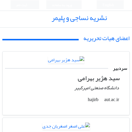
English
ورود به سامانه
ثبت نام
نشریه نساجی و پلیمر
اعضای هیات تحریریه
سردبیر
سید هژیر بهرامی
دانشگاه صنعتی امیرکبیر
aut.ac.ir
hajirb