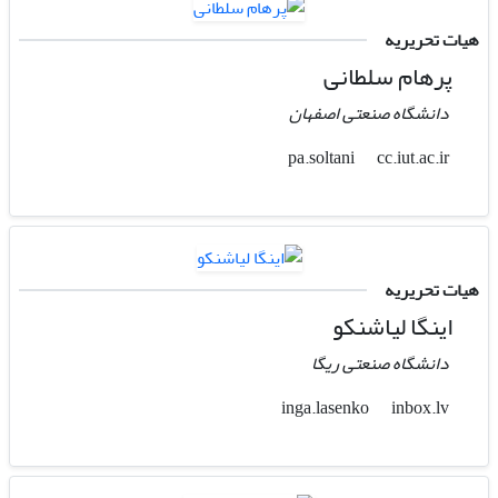
هیات تحریریه
پرهام سلطانی
دانشگاه صنعتی اصفهان
cc.iut.ac.ir
pa.soltani
هیات تحریریه
اینگا لیاشنکو
دانشگاه صنعتی ریگا
inbox.lv
inga.lasenko