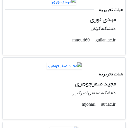
هیات تحریریه
مهدی نوری
دانشگاه گیلان
guilan.ac.ir
mnouri69
هیات تحریریه
مجید صفرجوهری
دانشگاه صنعتی امیرکبیر
aut.ac.ir
mjohari