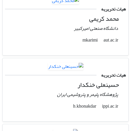
هیات تحریریه
محمد کریمی
دانشگاه صنعتی امیرکبیر
aut.ac.ir
mkarimi
هیات تحریریه
حسینعلی خنکدار
پژوهشگاه پلیمر و پتروشیمی ایران
ippi.ac.ir
h.khonakdar