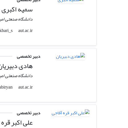
سمیه اکبری
دانشگاه صنعتی امی
aut.ac.ir
akbari_s
دبیر تخصصی
هادی دبیریان
دانشگاه صنعتی امی
aut.ac.ir
dabiryan
دبیر تخصصی
علی اکبر قره 