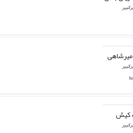
رکبیر
میرشاهی
رکبیر
 کیش
رکبیر