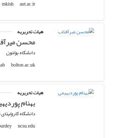
aut.ac.ir
mkish
هیات تحریریه
محسن میرآفت
دانشگاه بولتون
bolton.ac.uk
m.miraftab
هیات تحریریه
بهنام پوردیه
دانشگاه کارولینای 
ncsu.edu
bpourdey