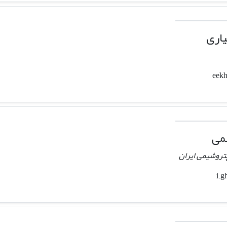
یاری
می
پتروشیمی ایران