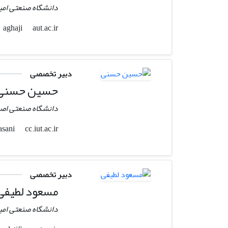
دانشگاه صنعتی امی
aut.ac.ir
aghaji
دبیر تخصصی
حسین حسنی
دانشگاه صنعتی اص
cc.iut.ac.ir
h_hasani
دبیر تخصصی
مسعود لطیفی
دانشگاه صنعتی امی