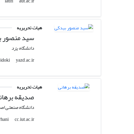
aut.ac.ir
latifi
هیات تحریریه
سید منصور ب
دانشگاه یزد
yazd.ac.ir
smbidoki
هیات تحریریه
صدیقه برهان
دانشگاه صنعتی اص
cc.iut.ac.ir
sborhani