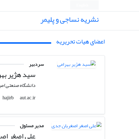
English
نشریه نساجی و پلیمر
اعضای هیات تحریریه
سردبیر
سید هژیر بهر
دانشگاه صنعتی امی
aut.ac.ir
hajirb
مدیر مسئول
علی اصغر اص