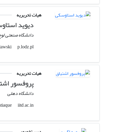
هیات تحریریه
دیوید استاو
دانشگاه صنعتی لوج
p.lodz.pl
dawid.stawski
هیات تحریریه
پروفسور اشت
دانشگاه دهلی
iitd.ac.in
ishtiaque
دبیر تخصصی