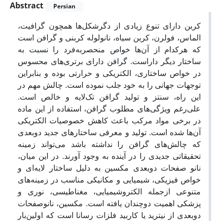
Abstract
Persian
کربن دارای تنوع زیادی از دگرشکل‌ها همچون گرافیت،
الماس، فولرن، کربن سیاه، نانولوله کربنی و گرافن است
که هرکدام از آن‌ها خواص منحصربه‌فرد را نسبت به
ساختار دیگر داراست. گرافن دارای برتری‌های محسوس
در خواص ساختاری، الکتریکی و حرارتی بوده و بنابراین
توجهات جهانی را به خود جلب نموده است. چالش مهم در
این راه، سنتز و تولید گرافن تک‌لایه و خالص است.
علی‌رغم ویژگی‌های مطلوب گرافن، استفاده از این ماده
در برخی مواد مرکب باعث کاهش خصوصیات الکتریکی
آن‌ها شده است. تولید و معرفی ساختارهای جدید دوبعدی
که چالش‌های گرافن را نداشته باشد می‌تواند زمینه
تحقیقاتی جدیدی را در آینده به وجود آورند. در این میان،
نانو صفحات دوبعدی مکسین به دلیل ساختار لایه‌ای و
خواص فیزیکی، شیمیایی و مکانیکی مناسب در زمینه‌های
متنوعی ازجمله الکتروشیمیایی، مغناطیسی، نوری و
پزشکی اهمیت دوچندان یافته است. مکسین، نانوصفحات
دوبعدی از نیترید یا کاربید فلزات رسانا است که اولین‌بار