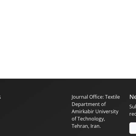
s
Ne
Journal Office: Textile
Department of
Su
Amirkabir University
re
of Technology,
Tehran, Iran.