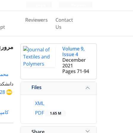
Login
Register
Reviewers
Contact
pt
Us
مروری
Volume 9,
Issue 4
December
2021
Pages
71-94
محمد
دانشکد
Files
528
XML
کامپ
PDF
1.65 M
Share