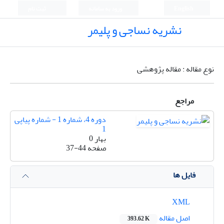
English
ورود به سامانه
ثبت نام
نشریه نساجی و پلیمر
نوع مقاله : مقاله پژوهشی
مراجع
دوره 4، شماره 1 - شماره پیاپی
1
بهار 0
صفحه
37-44
فایل ها
XML
اصل مقاله
393.62 K