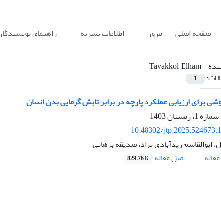
صفحه اصلی
مرور
اطلاعات نشریه
راهنمای نویسندگان
نده =
Tavakkol, Elham
الات:
1
شی برای ارزیابی عملکرد پارچه در برابر تابش گرمایی بدن انسان
10.48302/jtp.2025.524673.
ل، ابوالقاسم زیدآبادی نژاد، صدیقه برهانی
اصل مقاله
قاله
829.76 K