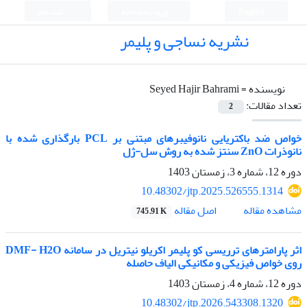
English
ورود به سامانه
ثبت نام
نشریه نساجی و پلیمر
نویسنده =
Seyed Hajir Bahrami
تعداد مقالات:
2
خواص ضد باکتریایی نانوفیبرهای مبتنی بر PCL بارگذاری شده با
نانوذرات ZnO سنتز شده به روش سل-ژل
دوره 12، شماره 3، زمستان 1403
10.48302/jtp.2025.526555.1314
اصل مقاله
مشاهده مقاله
745.91 K
اثر پارامترهای ترریسی کو پلیمر اکریلو نیتریل در سامانه DMF- H2O
روی خواص فیزیکی و مکانیکی الیاف حاصله
دوره 12، شماره 4، زمستان 1403
10.48302/jtp.2026.543308.1320