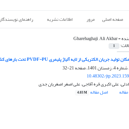
صفحه اصلی
مرور
اطلاعات نشریه
راهنمای نویسندگان
نده =
Gharehaghaji, Ali Akbar
الات:
1
لید جریان الکتریکی از لایه آلیاژ پلیمری PVDF-PU تحت بارهای کششی چرخه ای
21-32
10.48302/jtp.2023.15
دلی، علی اکبری قره آقاجی، علی اصغر اصغریان جدی
اصل مقاله
قاله
4.03 M